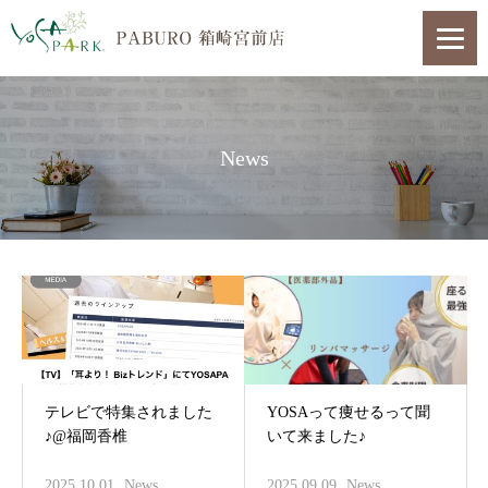
News
テレビで特集されました
YOSAって痩せるって聞
♪@福岡香椎
いて来ました♪
2025.10.01
News
2025.09.09
News