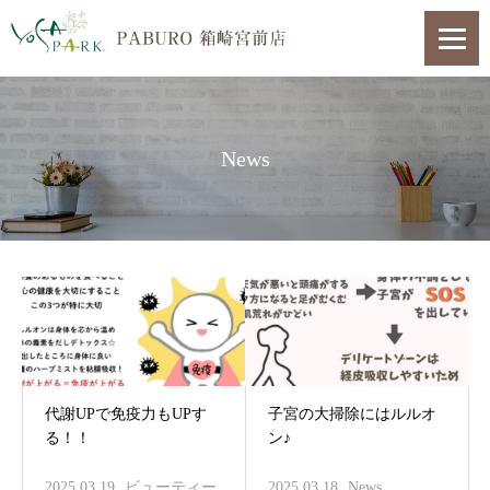
News
代謝UPで免疫力もUPす
子宮の大掃除にはルルオ
る！！
ン♪
2025.03.19
ビューティー
2025.03.18
News