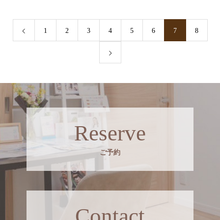
1
2
3
4
5
6
7
8
Reserve
ご予約
Contact