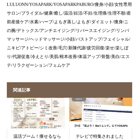
LULUONN/YOSAPARK/YOSAPARKPABURO/痩身/小顔/女性専用
サロン/ブライダル/健康/癒し/温活/妊活/不妊/生理痛/生理不順/産
前産後ケア/水素/ハーブ/よもぎ蒸し/よもぎ/ダイエット/痩身/ニ
の腕/デトックス/アンチエイジング/リバースエイジング/リンパ
マッサージ/ヘッドマッサージ/小顔/バストアップ/フェイシャル/
ニキビ/アトピー/シミ改善/毛穴/新陳代謝/疲労回復/楽せ/楽しぼ
り/代謝促進/冷えとり/美肌/根本改善/体温アップ/骨盤/美白/エス
テ/リラクゼーション/フェムケア
関連記事
温活ブーム！痩せるなら
テレビで特集されました