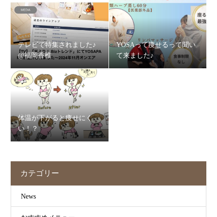
テレビで特集されました♪
YOSAって痩せるって聞い
@福岡香椎
て来ました♪
体温が下がると痩せにく
い！？
カテゴリー
News