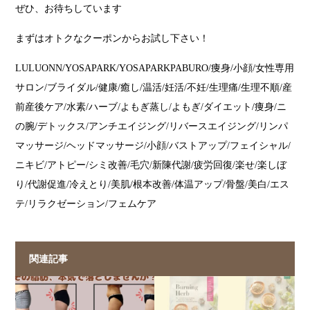
ぜひ、お待ちしています
まずはオトクなクーポンからお試し下さい
！
LULUONN/YOSAPARK/YOSAPARKPABURO/痩身/小顔/女性専用
サロン/ブライダル/健康/癒し/温活/妊活/不妊/生理痛/生理不順/産
前産後ケア/水素/ハーブ/よもぎ蒸し/よもぎ/ダイエット/痩身/ニ
の腕/デトックス/アンチエイジング/リバースエイジング/リンパ
マッサージ/ヘッドマッサージ/小顔/バストアップ/フェイシャル/
ニキビ/アトピー/シミ改善/毛穴/新陳代謝/疲労回復/楽せ/楽しぼ
り/代謝促進/冷えとり/美肌/根本改善/体温アップ/骨盤/美白/エス
テ/リラクゼーション/フェムケア
関連記事