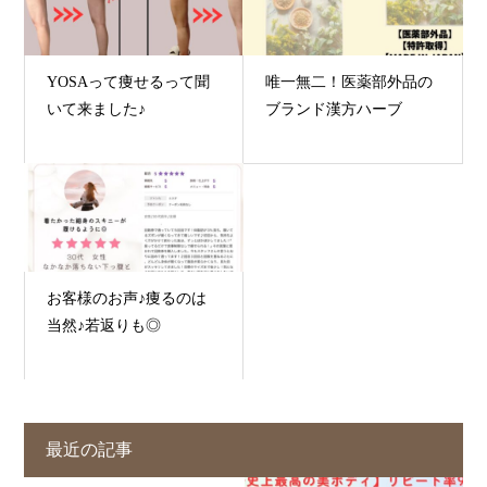
YOSAって痩せるって聞
唯一無二！医薬部外品の
いて来ました♪
ブランド漢方ハーブ
お客様のお声♪痩るのは
当然♪若返りも◎
最近の記事