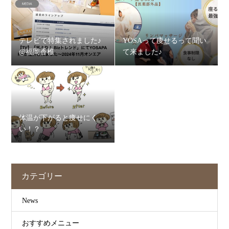
テレビで特集されました♪
YOSAって痩せるって聞い
@福岡香椎
て来ました♪
体温が下がると痩せにく
い！？
カテゴリー
News
おすすめメニュー