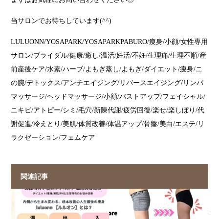
当サロンでお待ちしています(^^)
LULUONN/YOSAPARK/YOSAPARKPABURO/痩身/小顔/女性専用
サロン/ブライダル/健康/癒し/温活/妊活/不妊/生理痛/生理不順/産
前産後ケア/水素/ハーブ/よもぎ蒸し/よもぎ/ダイエット/痩身/ニ
の腕/デトックス/アンチエイジング/リバースエイジング/リンパ
マッサージ/ヘッドマッサージ/小顔/バストアップ/フェイシャル/
ニキビ/アトピー/シミ/毛穴/新陳代謝/疲労回復/楽せ/楽しぼり/代
謝促進/冷えとり/美肌/体質改善/体温アップ/骨盤/美白/エステ/リ
ラクゼーション/フェムケア
関連記事