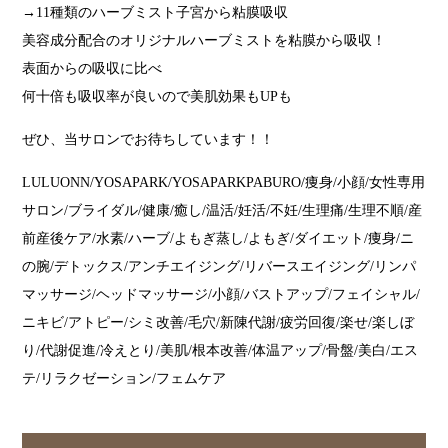
→11種類のハーブミスト子宮から粘膜吸収
美容成分配合のオリジナルハーブミストを粘膜から吸収！
表面からの吸収に比べ
何十倍も吸収率が良いので美肌効果もUPも
ぜひ、当サロンでお待ちしています！！
LULUONN/YOSAPARK/YOSAPARKPABURO/痩身/小顔/女性専用
サロン/ブライダル/健康/癒し/温活/妊活/不妊/生理痛/生理不順/産
前産後ケア/水素/ハーブ/よもぎ蒸し/よもぎ/ダイエット/痩身/ニ
の腕/デトックス/アンチエイジング/リバースエイジング/リンパ
マッサージ/ヘッドマッサージ/小顔/バストアップ/フェイシャル/
ニキビ/アトピー/シミ改善/毛穴/新陳代謝/疲労回復/楽せ/楽しぼ
り/代謝促進/冷えとり/美肌/根本改善/体温アップ/骨盤/美白/エス
テ/リラクゼーション/フェムケア