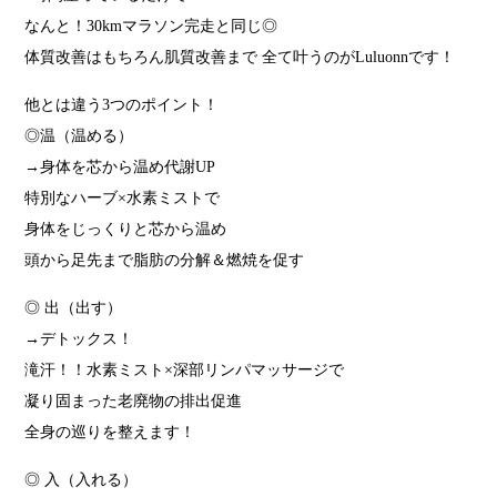
なんと！30kmマラソン完走と同じ◎
体質改善はもちろん肌質改善まで 全て叶うのがLuluonnです！
他とは違う3つのポイント！
◎温（温める）
→身体を芯から温め代謝UP
特別なハーブ×水素ミストで
身体をじっくりと芯から温め
頭から足先まで脂肪の分解＆燃焼を促す
◎ 出（出す）
→デトックス！
滝汗！！水素ミスト×深部リンパマッサージで
凝り固まった老廃物の排出促進
全身の巡りを整えます！
◎ 入（入れる）