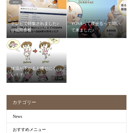
テレビで特集されました♪
YOSAって痩せるって聞い
@福岡香椎
て来ました♪
体温が下がると痩せにく
い！？
カテゴリー
News
おすすめメニュー