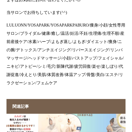
当サロンでお待ちしています(^^)
LULUONN/YOSAPARK/YOSAPARKPABURO/痩身/小顔/女性専用
サロン/ブライダル/健康/癒し/温活/妊活/不妊/生理痛/生理不順/産
前産後ケア/水素/ハーブ/よもぎ蒸し/よもぎ/ダイエット/痩身/ニ
の腕/デトックス/アンチエイジング/リバースエイジング/リンパ
マッサージ/ヘッドマッサージ/小顔/バストアップ/フェイシャル/
ニキビ/アトピー/シミ/毛穴/新陳代謝/疲労回復/楽せ/楽しぼり/代
謝促進/冷えとり/美肌/体質改善/体温アップ/骨盤/美白/エステ/リ
ラクゼーション/フェムケア
関連記事