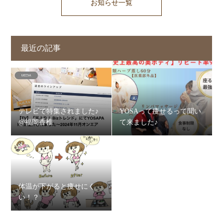
お知らせ一覧
最近の記事
テレビで特集されました♪
YOSAって痩せるって聞い
@福岡香椎
て来ました♪
体温が下がると痩せにく
い！？